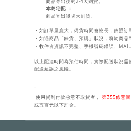
2-4
商品寄出後約
天到貨。
本島宅配 ：
商品寄出後隔天到貨。
・
如訂單量龐大，備貨時間會較長，依照訂
・
如遇商品「缺貨、預購」狀況，將於商品
MAIL
・
收件者資訊不完整、手機號碼錯誤、
以上配達時間為預估時間，實際配送狀況需
配送延誤之風險。
-
使用貨到付款惡意不取貨者，
第
條意圖
355
或五百元以下罰金。