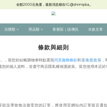
全館2000元免運，最新消息都在IG:@shrimpba_
活體類
用品類
客製區｜請傳訊
水族文章
條款與細則
」
，
當您於結帳購物車時點選我
和
，
同意
服務條款
退換貨政策
護您的個人資料，並遵守商店隱私權保護政策。
當您使用本店於
等狀況導致無法接受您的訂單，將使用官網站內訂單留言通