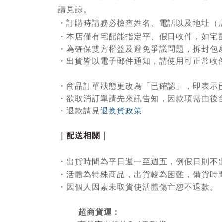
請見諒。
・
訂購時請務必檢查姓名、電話以及地址（
・
本店僅有宅配能指定平、假日收件，如宅
・
為確保雙方權益及避免爭議問題，拆封包
・出貨皆以電子郵件通知，請使用可正常收
・
商品訂單狀態更改為「已確認」，即表示
・欲取消訂單請先來訊告知，因款項需由後
・退款請見
退換貨政策
｜
配送相關
｜
・
出貨時間為平日週一至週五，例假日則不
・活體為特殊商品，出貨較為困難，備貨時
・因個人因素未取貨使活體傷亡恕不退款。
超商貨運：