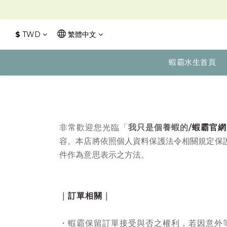
$
TWD
繁體中文
蝦霸水生首頁
非常歡迎您光臨「
蝦霸官網
我只是個養蝦的/
容。
本店將依照個人資料保護法令相關規定保
件作為意思表示之方法。
｜
訂單相關
｜
・
蝦霸
保留訂單接受與否之權利，若因意外