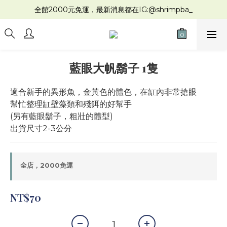
全館2000元免運，最新消息都在IG:@shrimpba_
藍眼大帆鬍子 1隻
適合新手的異形魚，金黃色的體色，在缸內非常搶眼
幫忙整理缸壁藻類和殘餌的好幫手
(另有藍眼鬍子，粗壯的體型)
出貨尺寸2-3公分
全店，2000免運
NT$70