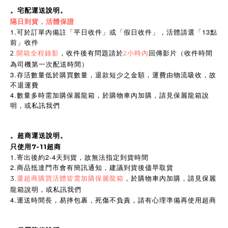
。宅配運送說明。
隔日到貨，活體保證
1.可於訂單內備註「平日收件」或「假日收件」，活體請選「13點
前」收件
2.
開箱全程錄影
，收件後有問題請於
2小時內
回傳影片（收件時間
為司機第一次配送時間）
3.存活數量低於購買數量，退款短少之金額，運費由物流吸收，故
不退運費
4.數量多時需加購保麗龍箱，於購物車內加購，請見保麗龍箱說
明，或私訊我們
。超商運送說明。
只使用7-11超商
1.寄出後約2-4天到貨，故無法指定到貨時間
2.商品抵達門市會有簡訊通知，建議到貨後儘早取貨
3.
選超商購買活體皆需加購保麗龍箱
，於購物車內加購，請見保麗
龍箱說明，或私訊我們
4.運送時間長，易摔包裹，死傷不負責，請有心理準備再使用超商