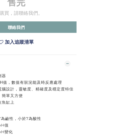
售完
購買，請聯絡我們。
聯絡我們
加入追蹤清單
測器
H
值，數值有狀況能及時反應處理
電腦設計，靈敏度、精確度及穩定度特佳
，簡單又方便
在魚缸上
7為鹼性，小於7為酸性
pH值
pH變化