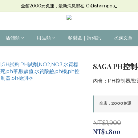
全館2000元免運，最新消息都在IG:@shrimpba_
活體類
用品類
客製區｜請傳訊
水族文章
SAGA PH控
內含：PH控制器/監
全店，2000免運
NT$1,900
NT$1,800