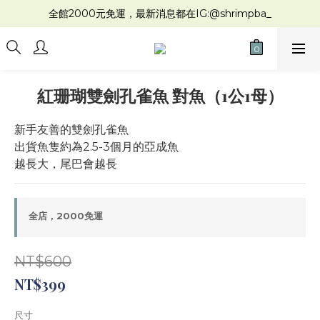
全館2000元免運，最新消息都在IG:@shrimpba_
紅珊瑚雙劍孔雀魚 對魚（1公1母）
新手友善的雙劍孔雀魚
出貨魚隻約為2.5-3個月的亞成魚
越長大，尾巴會越長
全店，2000免運
NT$600
NT$399
尺寸