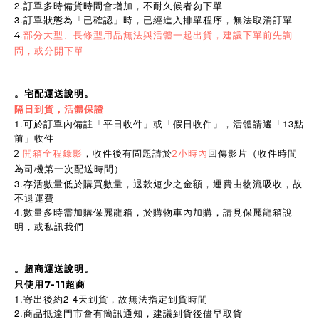
2.訂單多時備貨時間會增加，不耐久候者勿下單
3.訂單狀態為「已確認」時，已經進入排單程序，無法取消訂單
4.
部分大型、長條型用品無法與活體一起出貨，建議下單前先詢
問，或分開下單
。宅配運送說明。
隔日到貨，活體保證
1.可於訂單內備註「平日收件」或「假日收件」，活體請選「13點
前」收件
2.
開箱全程錄影
，收件後有問題請於
2小時內
回傳影片（收件時間
為司機第一次配送時間）
3.存活數量低於購買數量，退款短少之金額，運費由物流吸收，故
不退運費
4.數量多時需加購保麗龍箱，於購物車內加購，請見保麗龍箱說
明，或私訊我們
。超商運送說明。
只使用7-11超商
1.寄出後約2-4天到貨，故無法指定到貨時間
2.商品抵達門市會有簡訊通知，建議到貨後儘早取貨