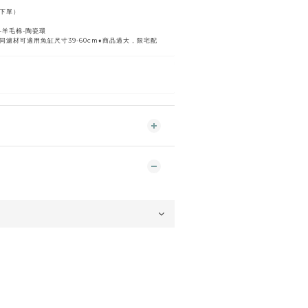
下單）
-羊毛棉-陶瓷環
濾材可適用魚缸尺寸39-60cm♦️商品過大，限宅配