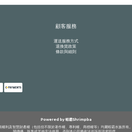
顧客服務
運送服務方式
退換貨政策
條款與細則
Powered by 蝦霸Shrimpba
各項權利及智慧財產權（包括但不限於著作權、專利權、商標權等）均屬蝦霸水族所有
開傳播、販售或其他非法使用，否則本公司將依法追訴並請求賠償。