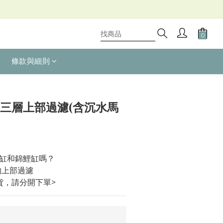
條款與細則
1.5尺三層上部過濾(含沉水馬
缸和錦鯉缸嗎？
的上部過濾
貨，請分開下單>