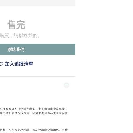
售完
購買，請聯絡我們。
聯絡我們
加入追蹤清單
密度飼養缸不只培菌空間多，也可增加水中溶氧量，
方便搭配的是沉水馬達，比揚水馬達壽命更長這個賣
化棉、多孔陶瓷培菌環、遠紅外線陶瓷培菌球、五倍