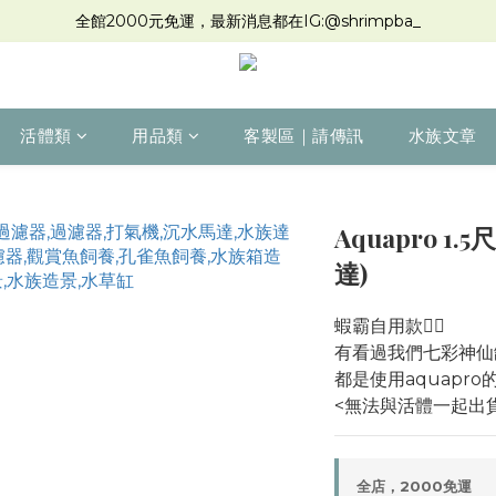
全館2000元免運，最新消息都在IG:@shrimpba_
活體類
用品類
客製區｜請傳訊
水族文章
Aquapro 
達)
蝦霸自用款👍🏼
有看過我們七彩神仙
都是使用aquapro
<無法與活體一起出
全店，2000免運