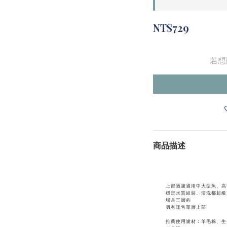
NT$729
若想
商品描述
上部過濾適用中大型魚、高
穩定水質組裝、清洗都超級
場是三層的
另有販售單層上部
推薦使用濾材：羊毛棉、生