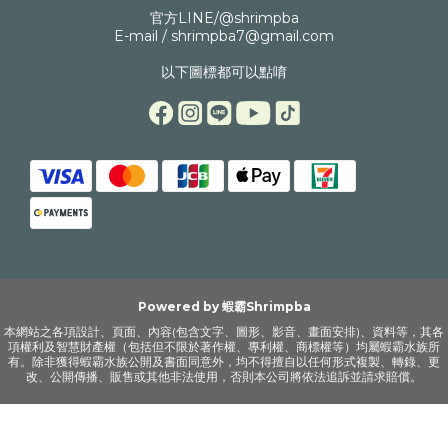
官方LINE/@shrimpba
E-mail / shrimpba7@gmail.com
以下圖標都可以點唷
Powered by 蝦霸Shrimpba
本網站之各項設計、頁面、內容(包含文字、圖形、影音、畫面安排)、資料等，其各
項權利及智慧財產權（包括但不限於著作權、專利權、商標權等）均屬蝦霸水族所
有。除非獲得蝦霸水族公開及書面同意外，均不得擅自以任何形式複製、轉錄、更
改、公開傳播、販售或其他非法使用，否則本公司將依法追訴並請求賠償。
立即購買