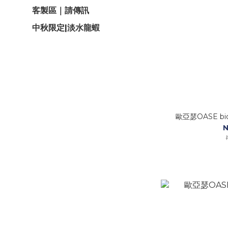
客製區｜請傳訊
中秋限定|淡水龍蝦
歐亞瑟OASE bi
N