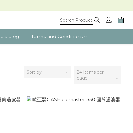
a's blog
Terms and Conditions
Sort by
24 Items per
page