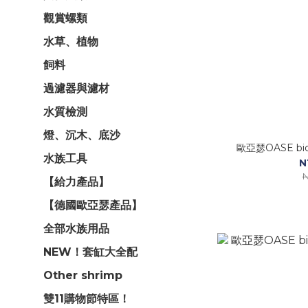
觀賞螺類
水草、植物
飼料
過濾器與濾材
水質檢測
燈、沉木、底沙
歐亞瑟OASE bi
水族工具
N
N
【給力產品】
【德國歐亞瑟產品】
全部水族用品
NEW！套缸大全配
Other shrimp
雙11購物節特區！