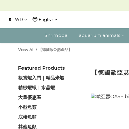
$
TWD
English
Shrimpba
aquarium animals
View All
/
【德國歐亞瑟產品】
Featured Products
【德國歐亞
觀賞蝦入門｜精品米蝦
精緻蝦蝦｜水晶蝦
大量優惠區
小型魚類
底棲魚類
其他魚類