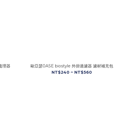
膜處理器
歐亞瑟0ASE biostyle 外掛過濾器 濾材補充包
NT$240 ~ NT$560