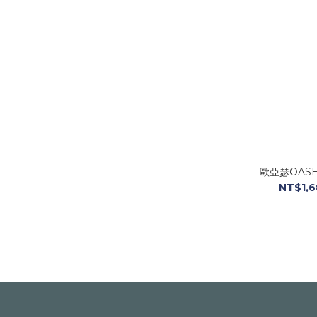
歐亞瑟OASE 
NT$1,6