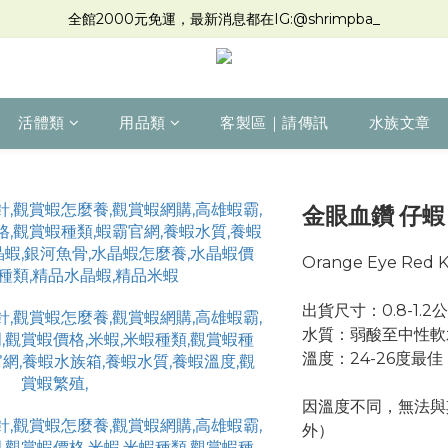
全館2000元免運，最新消息都在IG:@shrimpba_
活體類
用品類
客製區｜請傳訊
水族文章
金眼血鑽 仔蝦 
Orange Eye Red K
出貨尺寸：0.8-1.2
水質：弱酸至中性軟
溫度：24-26度最佳
因溫度不同，無法與
外）