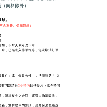
貨（飼料除外）
事項。
（不含運費、保麗龍箱）
送
包
增加，不耐久候者勿下單
認」時，已經進入排單程序，無法取消訂單
日收件」或「假日收件」，活體請選「13
後有問題請於
2小時內
回傳影片（收件時間
）
數量，退款短少之金額，運費由物流吸收，
麗龍箱，於購物車內加購，請見保麗龍箱說