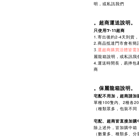
明，或私訊我們
。超商運送說明。
只使用7-11超商
1.寄出後約2-4天到
2.商品抵達門市會有
3.
選超商購買活體皆需
麗龍箱說明，或私訊我
4.運送時間長，易摔
商
。保麗龍箱說明。
宅配不用加，超商請加
單種100隻內、2種各2
（種類眾多，包裝不同
宅配、超商皆直接加購
除上述外，皆加購中箱
（數量多、種類多、分