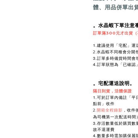
體、用品併單出
。水晶蝦下單注意
訂單滿300元才出貨
1.建議使用「宅配」運
2.水晶蝦不同種會分開
3.訂單多時備貨時間會
4.訂單狀態為「已確
。宅配運送說明。
隔日到貨，活體保證
1.可於訂單內備註「平
點前」收件
2.
開箱全程錄影
，收件
為司機第一次配送時間
3.存活數量低於購買
故不退運費
4.數量多時需加購保