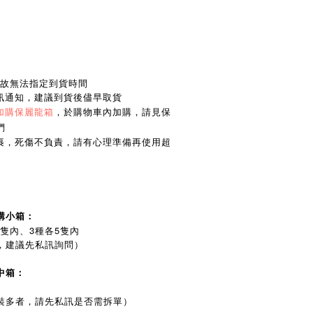
貨，故無法指定到貨時間
簡訊通知，建議到貨後儘早取貨
加購保麗龍箱
，於購物車內加購，請見保
們
包裹，死傷不負責，請有心理準備再使用超
購小箱：
0隻內、3種各5隻內
，建議先私訊詢問）
中箱：
裝多者，請先私訊是否需拆單）