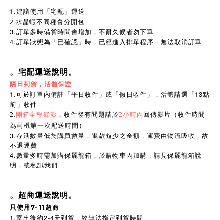
1.建議使用「宅配」運送
2.水晶蝦不同種會分開包
3.訂單多時備貨時間會增加，不耐久候者勿下單
4.訂單狀態為「已確認」時，已經進入排單程序，無法取消訂單
。宅配運送說明。
隔日到貨，活體保證
1.可於訂單內備註「平日收件」或「假日收件」，活體請選「13點
前」收件
2.
開箱全程錄影
，收件後有問題請於
2小時內
回傳影片（收件時間
為司機第一次配送時間）
3.存活數量低於購買數量，退款短少之金額，運費由物流吸收，故
不退運費
4.數量多時需加購保麗龍箱，於購物車內加購，請見保麗龍箱說
明，或私訊我們
。超商運送說明。
只使用7-11超商
1.寄出後約2-4天到貨，故無法指定到貨時間