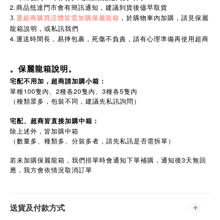
2.商品抵達門市會有簡訊通知，建議到貨後儘早取貨
3.
選超商購買活體皆需加購保麗龍箱
，於購物車內加購，請見保麗
龍箱說明，或私訊我們
4.運送時間長，易摔包裹，死傷不負責，請有心理準備再使用超商
。保麗龍箱說明。
宅配不用加，超商請加購小箱：
單種100隻內、2種各20隻內、3種各5隻內
（種類眾多，包裝不同，建議先私訊詢問）
宅配、超商皆直接加購中箱：
除上述外，皆加購中箱
（數量多、種類多、分裝多者，請先私訊是否需拆單）
若未加購保麗龍箱，我們排單時會通知下單補購，通知後3天無回
應，我方會依情況取消訂單
送貨及付款方式