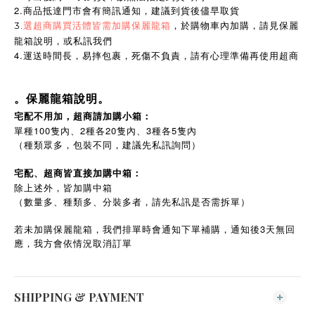
2.商品抵達門市會有簡訊通知，建議到貨後儘早取貨
3.
選超商購買活體皆需加購保麗龍箱
，於購物車內加購，請見保麗
龍箱說明，或私訊我們
4.運送時間長，易摔包裹，死傷不負責，請有心理準備再使用超商
。保麗龍箱說明。
宅配不用加，超商請加購小箱：
單種100隻內、2種各20隻內、3種各5隻內
（種類眾多，包裝不同，建議先私訊詢問）
宅配、超商皆直接加購中箱：
除上述外，皆加購中箱
（數量多、種類多、分裝多者，請先私訊是否需拆單）
若未加購保麗龍箱，我們排單時會通知下單補購，通知後3天無回
應，我方會依情況取消訂單
SHIPPING & PAYMENT