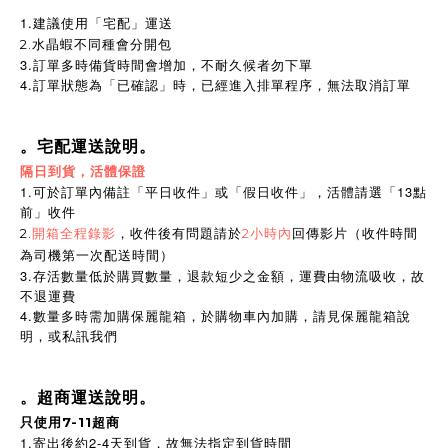
1.建議使用「宅配」運送
2.水晶蝦不同種會分開包
3.訂單多時備貨時間會增加，不耐久候者勿下單
4.訂單狀態為「已確認」時，已經進入排單程序，無法取消訂單
。宅配運送說明。
隔日到貨，活體保證
1.可於訂單內備註「平日收件」或「假日收件」，活體請選「13點
前」收件
2.
開箱全程錄影
，收件後有問題請於
2小時內
回傳影片（收件時間
為司機第一次配送時間）
3.存活數量低於購買數量，退款短少之金額，運費由物流吸收，故
不退運費
4.數量多時需加購保麗龍箱，於購物車內加購，請見保麗龍箱說
明，或私訊我們
。超商運送說明。
只使用7-11超商
1.寄出後約2-4天到貨，故無法指定到貨時間