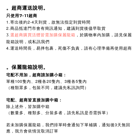
。超商運送說明。
只使用7-11超商
1.寄出後約2-4天到貨，故無法指定到貨時間
2.商品抵達門市會有簡訊通知，建議到貨後儘早取貨
3.
選超商購買活體皆需加購保麗龍箱
，於購物車內加購，請見保麗
龍箱說明，或私訊我們
4.運送時間長，易摔包裹，死傷不負責，請有心理準備再使用超商
。保麗龍箱說明。
宅配不用加，超商請加購小箱：
單種100隻內、2種各20隻內、3種各5隻內
（種類眾多，包裝不同，建議先私訊詢問）
宅配、超商皆直接加購中箱：
除上述外，皆加購中箱
（數量多、種類多、分裝多者，請先私訊是否需拆單）
若未加購保麗龍箱，我們排單時會通知下單補購，通知後3天無回
應，我方會依情況取消訂單