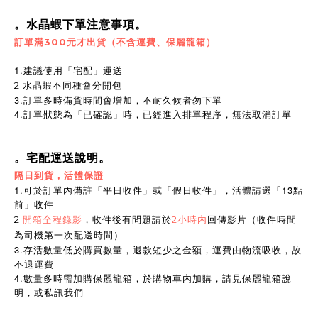
。水晶蝦下單注意事項。
訂單滿300元才出貨（不含運費、保麗龍箱）
1.建議使用「宅配」運送
2.水晶蝦不同種會分開包
3.訂單多時備貨時間會增加，不耐久候者勿下單
4.訂單狀態為「已確認」時，已經進入排單程序，無法取消訂單
。宅配運送說明。
隔日到貨，活體保證
1.可於訂單內備註「平日收件」或「假日收件」，活體請選「13點
前」收件
2.
開箱全程錄影
，收件後有問題請於
2小時內
回傳影片（收件時間
為司機第一次配送時間）
3.存活數量低於購買數量，退款短少之金額，運費由物流吸收，故
不退運費
4.數量多時需加購保麗龍箱，於購物車內加購，請見保麗龍箱說
明，或私訊我們