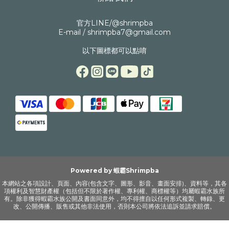
官方LINE/@shrimpba
E-mail / shrimpba7@gmail.com
以下圖標都可以點唷
Powered by 蝦霸Shrimpba
本網站之各項設計、頁面、內容(包含文字、圖形、影音、畫面安排)、資料等，其各
項權利及智慧財產權（包括但不限於著作權、專利權、商標權等）均屬蝦霸水族所
有。除非獲得蝦霸水族公開及書面同意外，均不得擅自以任何形式複製、轉錄、更
改、公開傳播、販售或其他非法使用，否則本公司將依法追訴並請求賠償。